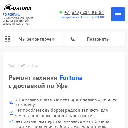
+7 (347) 214-93-84
FIX-FORTUNA
Ежедневно, с 10:00 до 20:00
Ремонт устройств Fortuna
Специализированный
cервисный центр г.
Уфа
Мы ремонтируем
Позвонить
Главная
Доставка
Ремонт оптических прицелов Fortuna
Ремонт техники
Fortuna
с доставкой по Уфе
Оптимальный ассортимент оригинальных деталей
на замену;
Нет проблем с выбором редкой запчасти для
замены, при этом стоимость доступная;
Бесплатная экспертиза, независимо от брэнда;
После выполнения работы делаем контроль