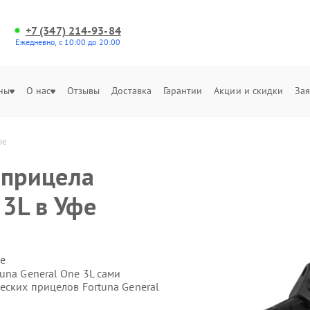
+7 (347) 214-93-84
Ежедневно, с 10:00 до 20:00
ны
О нас
Отзывы
Доставка
Гарантии
Акции и скидки
Зая
фе
 прицела
 3L в Уфе
е
una General One 3L сами
еских прицелов Fortuna General