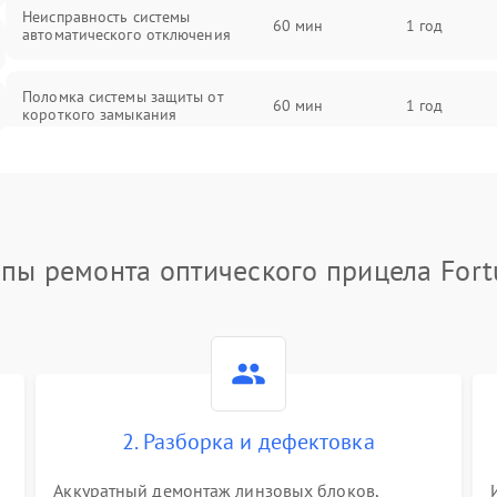
Неисправность системы
60 мин
1 год
автоматического отключения
Поломка системы защиты от
60 мин
1 год
короткого замыкания
Повреждение системы защиты от
60 мин
1 год
перегрева
Неисправность системы защиты от
апы ремонта оптического прицела Fort
60 мин
1 год
перенапряжения
Неисправность системы защиты от
60 мин
1 год
замыкания
Неисправность системы защиты от
60 мин
1 год
перегрева
2. Разборка и дефектовка
Аккуратный демонтаж линзовых блоков,
Поломка системы защиты от