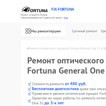
FIX-FORTUNA
Ремонт устройств Fortuna
Специализированный cервисный центр г.
Уфа
Мы ремонтируем
Срочный ремонт
Це
целов Fortuna в Уфе
Ремонт оптического прицела Fortuna General One 3L в У
Ремонт оптического
Fortuna General One
от 480 руб.
Стоимость ремонта
Бесплатная диагностика
даже при отказ
Привезем и увезем оптический прицел Fort
Гарантия на наши работы по ремонту оптич
до 3-х лет
One 3L