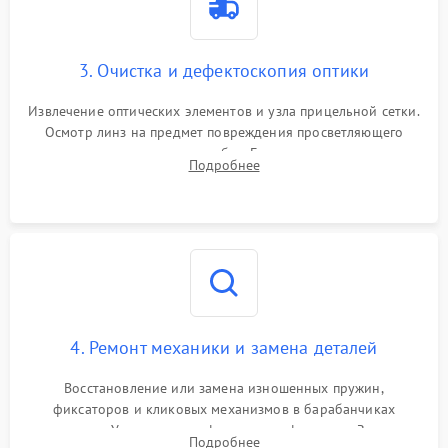
3. Очистка и дефектоскопия оптики
Извлечение оптических элементов и узла прицельной сетки.
Осмотр линз на предмет повреждения просветляющего
покрытия или появления грибка. Бережная очистка стекол
Подробнее
спецрастворами. Проверка целостности гравированной
сетки и модуля ее подсветки.
4. Ремонт механики и замена деталей
Восстановление или замена изношенных пружин,
фиксаторов и кликовых механизмов в барабанчиках
поправок. Устранение люфтов в трансфокаторе. Замена
Подробнее