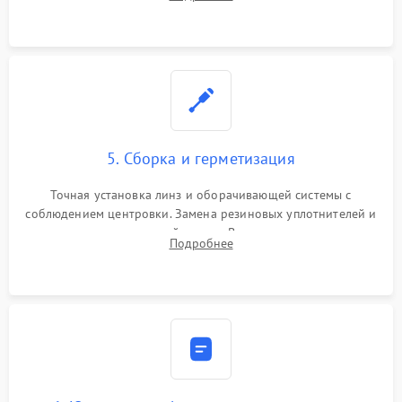
поврежденных линз, разбитой сетки или восстановление
контактов в цепи подсветки прицельной марки.
5. Сборка и герметизация
Точная установка линз и оборачивающей системы с
соблюдением центровки. Замена резиновых уплотнителей и
нанесение влагозащитной смазки. Вакуумирование корпуса
Подробнее
и заполнение его осушенным азотом или аргоном для
защиты линз от внутреннего запотевания.