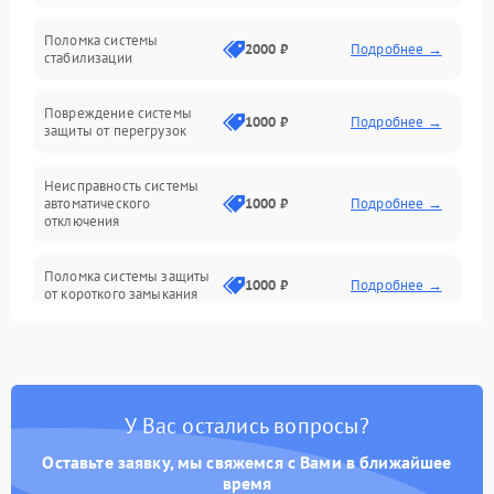
Неисправность подсветки и электроники
Поломка системы
2000 ₽
Подробнее →
стабилизации
Прочие неисправности
Повреждение системы
1000 ₽
Подробнее →
защиты от перегрузок
Электропитание
Неисправность системы
Механика
автоматического
1000 ₽
Подробнее →
отключения
Управление
Поломка системы защиты
1000 ₽
Подробнее →
от короткого замыкания
Корпус/Герметичность
Повреждение системы
Датчики
1000 ₽
Подробнее →
защиты от перегрева
У Вас остались вопросы?
Неисправность системы
защиты от
1000 ₽
Подробнее →
перенапряжения
Оставьте заявку, мы свяжемся с Вами в ближайшее
время