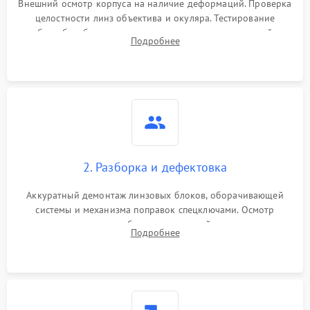
Внешний осмотр корпуса на наличие деформаций. Проверка
целостности линз объектива и окуляра. Тестирование
работы барабанчиков ввода поправок, кольца отстройки
Подробнее
параллакса и зума. Выявление сколов, внутренних
загрязнений и нарушений герметичности.
2. Разборка и дефектовка
Аккуратный демонтаж линзовых блоков, оборачивающей
системы и механизма поправок спецключами. Осмотр
внутренних резьбовых соединений, пружин и
Подробнее
уплотнительных колец. Поиск причин люфта, смещения
точки попадания или заклинивания подвижных частей.