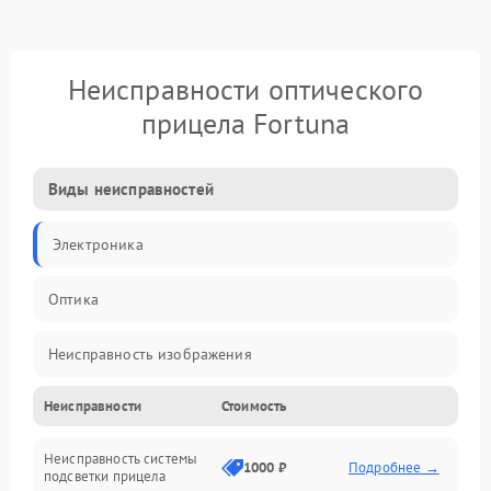
Неисправности оптического
прицела Fortuna
Виды неисправностей
Электроника
Оптика
Неисправность изображения
Неисправности
Стоимость
Механические повреждения
Неисправность системы
Неисправность фокусировки и оптики
1000 ₽
Подробнее →
подсветки прицела