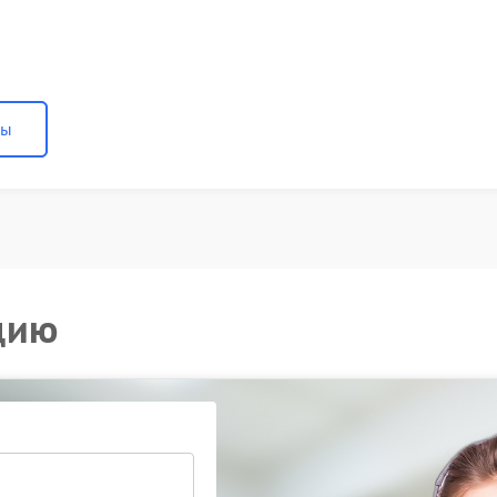
ны
цию