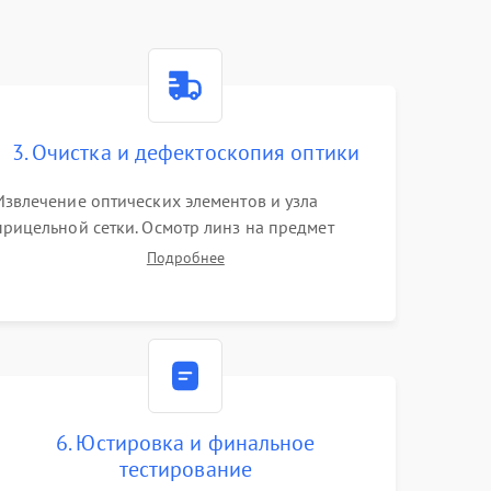
3. Очистка и дефектоскопия оптики
Извлечение оптических элементов и узла
прицельной сетки. Осмотр линз на предмет
повреждения просветляющего покрытия или
Подробнее
появления грибка. Бережная очистка стекол
спецрастворами. Проверка целостности
гравированной сетки и модуля ее подсветки.
6. Юстировка и финальное
тестирование