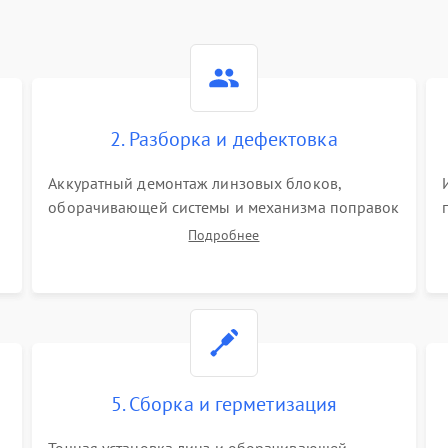
2. Разборка и дефектовка
Аккуратный демонтаж линзовых блоков,
оборачивающей системы и механизма поправок
спецключами. Осмотр внутренних резьбовых
Подробнее
соединений, пружин и уплотнительных колец.
,
Поиск причин люфта, смещения точки
попадания или заклинивания подвижных
частей.
5. Сборка и герметизация