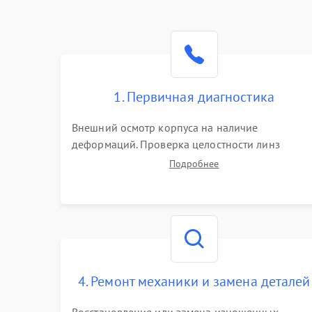
1. Первичная диагностика
Внешний осмотр корпуса на наличие
деформаций. Проверка целостности линз
объектива и окуляра. Тестирование работы
Подробнее
барабанчиков ввода поправок, кольца
отстройки параллакса и зума. Выявление сколов
внутренних загрязнений и нарушений
герметичности.
4. Ремонт механики и замена деталей