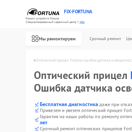
FIX-FORTUNA
Ремонт устройств Fortuna
Специализированный cервисный центр г.
Уфа
Мы ремонтируем
Срочный ремонт
Це
целов Fortuna в Уфе
Оптический прицел Fortuna ошибка датчика освещеннос
Оптический прицел
Ошибка датчика ос
Бесплатная диагностика
даже при отказ
Привезем и увезем оптический прицел For
Гарантия на наши работы по ремонту опти
лет
Срочный ремонт оптических прицелов Fort