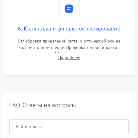
6. Юстировка и финальное тестирование
Калибровка прицельной сетки и оптической оси на
коллиматорном стенде. Проверка точности кликов
механизма поправок. Обязательное испытание прицела на
Подробнее
ударном стенде для проверки устойчивости к отдаче и
гарантии сохранения точки пристрелки.
FAQ. Ответы на вопросы