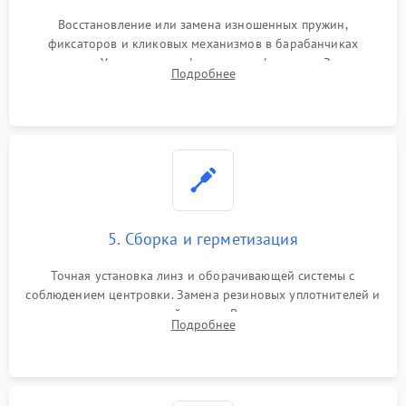
Восстановление или замена изношенных пружин,
фиксаторов и кликовых механизмов в барабанчиках
поправок. Устранение люфтов в трансфокаторе. Замена
Подробнее
поврежденных линз, разбитой сетки или восстановление
контактов в цепи подсветки прицельной марки.
5. Сборка и герметизация
Точная установка линз и оборачивающей системы с
соблюдением центровки. Замена резиновых уплотнителей и
нанесение влагозащитной смазки. Вакуумирование корпуса
Подробнее
и заполнение его осушенным азотом или аргоном для
защиты линз от внутреннего запотевания.