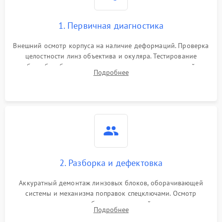
1. Первичная диагностика
Внешний осмотр корпуса на наличие деформаций. Проверка
целостности линз объектива и окуляра. Тестирование
работы барабанчиков ввода поправок, кольца отстройки
Подробнее
параллакса и зума. Выявление сколов, внутренних
загрязнений и нарушений герметичности.
2. Разборка и дефектовка
Аккуратный демонтаж линзовых блоков, оборачивающей
системы и механизма поправок спецключами. Осмотр
внутренних резьбовых соединений, пружин и
Подробнее
уплотнительных колец. Поиск причин люфта, смещения