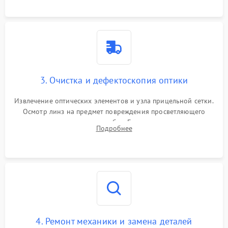
точки попадания или заклинивания подвижных частей.
3. Очистка и дефектоскопия оптики
Извлечение оптических элементов и узла прицельной сетки.
Осмотр линз на предмет повреждения просветляющего
покрытия или появления грибка. Бережная очистка стекол
Подробнее
спецрастворами. Проверка целостности гравированной
сетки и модуля ее подсветки.
4. Ремонт механики и замена деталей