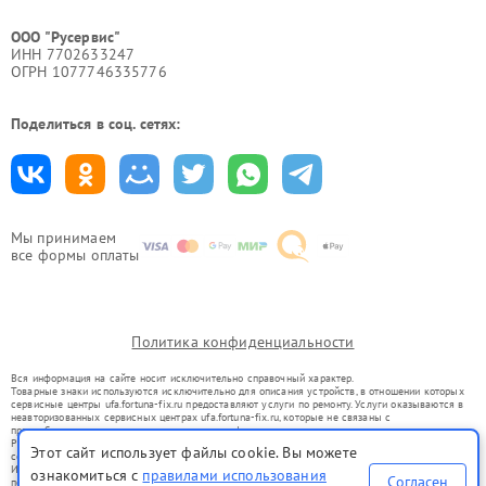
ООО "Русервис"
ИНН 7702633247
ОГРН 1077746335776
Поделиться в соц. сетях:
Мы принимаем
все формы оплаты
Политика конфиденциальности
Вся информация на сайте носит исключительно справочный характер.
Товарные знаки используются исключительно для описания устройств, в отношении которых
сервисные центры ufa.fortuna-fix.ru предоставляют услуги по ремонту. Услуги оказываются в
неавторизованных сервисных центрах ufa.fortuna-fix.ru, которые не связаны с
правообладателями товарных знаков или их официальными представителями.
Ремонт осуществляется для устройств, уже введенных в гражданский оборот в соответствии
Этот сайт использует файлы cookie. Вы можете
со статьей 1487 ГК РФ.
Использование товарных знаков не преследует цели индивидуализации услуг или введения
ознакомиться с
правилами использования
Согласен
потребителей в заблуждение, а служит для информирования о предоставляемых услугах по