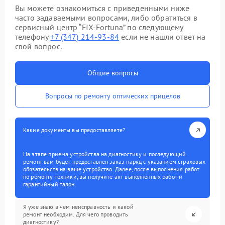
Вы можете ознакомиться с приведенными ниже
часто задаваемыми вопросами, либо обратиться в
сервисный центр “FIX-Fortuna” по следующему
телефону
+7 (347) 214-93-84
если не нашли ответ на
свой вопрос.
Общие вопросы
Вопросы по ремонту оптических прицелов
Какие документы вы предоставляете?
На этапе приема устройства на диагностику и последующий
ремонт вам будет предоставлен заказ-наряд с указанием страховых
обязательств на ваше устройство. Далее, после выполнения работ
по ремонту техники, вы получите акт выполненных работ и
гарантийный талон.
Я уже знаю в чем неисправность и какой
ремонт необходим. Для чего проводить
диагностику?