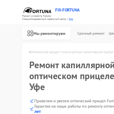
FIX-FORTUNA
Ремонт устройств Fortuna
Специализированный cервисный центр г.
Уфа
Мы ремонтируем
Срочный ремонт
Це
целов Fortuna в Уфе
Оптический прицел Fortuna ремонт капиллярной трубки
Ремонт капиллярной
оптическом прицеле
Уфе
Привезем и увезем оптический прицел For
Гарантия на наши работы по ремонту опти
лет