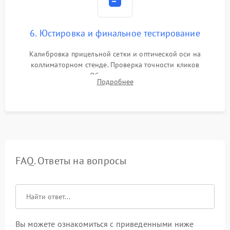
6. Юстировка и финальное тестирование
Калибровка прицельной сетки и оптической оси на
коллиматорном стенде. Проверка точности кликов
механизма поправок. Обязательное испытание прицела на
Подробнее
ударном стенде для проверки устойчивости к отдаче и
гарантии сохранения точки пристрелки.
FAQ. Ответы на вопросы
Вы можете ознакомиться с приведенными ниже