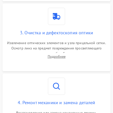
3. Очистка и дефектоскопия оптики
Извлечение оптических элементов и узла прицельной сетки.
Осмотр линз на предмет повреждения просветляющего
покрытия или появления грибка. Бережная очистка стекол
Подробнее
спецрастворами. Проверка целостности гравированной
сетки и модуля ее подсветки.
4. Ремонт механики и замена деталей
Восстановление или замена изношенных пружин,