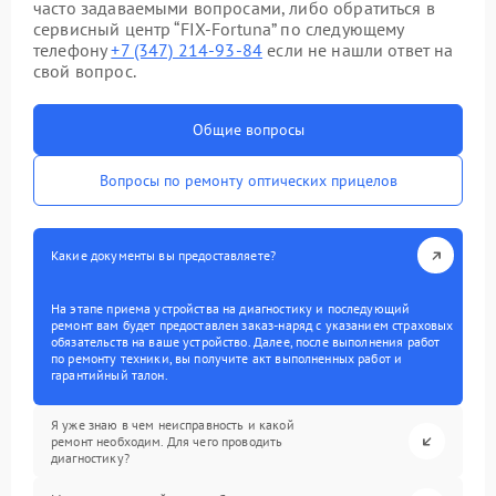
часто задаваемыми вопросами, либо обратиться в
сервисный центр “FIX-Fortuna” по следующему
телефону
+7 (347) 214-93-84
если не нашли ответ на
свой вопрос.
Общие вопросы
Вопросы по ремонту оптических прицелов
Какие документы вы предоставляете?
На этапе приема устройства на диагностику и последующий
ремонт вам будет предоставлен заказ-наряд с указанием страховых
обязательств на ваше устройство. Далее, после выполнения работ
по ремонту техники, вы получите акт выполненных работ и
гарантийный талон.
Я уже знаю в чем неисправность и какой
ремонт необходим. Для чего проводить
диагностику?