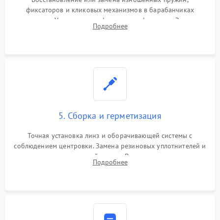
фиксаторов и кликовых механизмов в барабанчиках
поправок. Устранение люфтов в трансфокаторе. Замена
Подробнее
поврежденных линз, разбитой сетки или восстановление
контактов в цепи подсветки прицельной марки.
5. Сборка и герметизация
Точная установка линз и оборачивающей системы с
соблюдением центровки. Замена резиновых уплотнителей и
нанесение влагозащитной смазки. Вакуумирование корпуса
Подробнее
и заполнение его осушенным азотом или аргоном для
защиты линз от внутреннего запотевания.