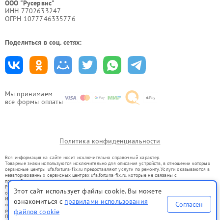
ООО "Русервис"
ИНН 7702633247
ОГРН 1077746335776
Поделиться в соц. сетях:
Мы принимаем
все формы оплаты
Политика конфиденциальности
Вся информация на сайте носит исключительно справочный характер.
Товарные знаки используются исключительно для описания устройств, в отношении которых
сервисные центры ufa.fortuna-fix.ru предоставляют услуги по ремонту. Услуги оказываются в
неавторизованных сервисных центрах ufa.fortuna-fix.ru, которые не связаны с
правообладателями товарных знаков или их официальными представителями.
Ремонт осуществляется для устройств, уже введенных в гражданский оборот в соответствии
Этот сайт использует файлы cookie. Вы можете
со статьей 1487 ГК РФ.
Использование товарных знаков не преследует цели индивидуализации услуг или введения
ознакомиться с
правилами использования
Согласен
потребителей в заблуждение, а служит для информирования о предоставляемых услугах по
ремонту техники указанных брендов.
файлов cookie
Представленная на сайте информация не является публичной офертой, определяемой