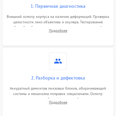
1. Первичная диагностика
Внешний осмотр корпуса на наличие деформаций. Проверка
целостности линз объектива и окуляра. Тестирование
работы барабанчиков ввода поправок, кольца отстройки
Подробнее
параллакса и зума. Выявление сколов, внутренних
загрязнений и нарушений герметичности.
2. Разборка и дефектовка
Аккуратный демонтаж линзовых блоков, оборачивающей
системы и механизма поправок спецключами. Осмотр
внутренних резьбовых соединений, пружин и
Подробнее
уплотнительных колец. Поиск причин люфта, смещения
точки попадания или заклинивания подвижных частей.