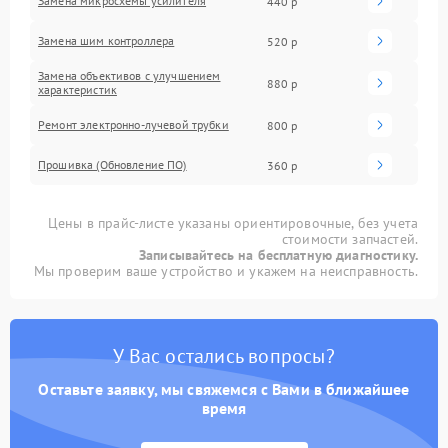
Замена микросхемы усилителя
440 р
Замена шим контроллера
520 р
Замена объективов с улучшением
880 р
характеристик
Ремонт электронно-лучевой трубки
800 р
Прошивка (Обновление ПО)
360 р
Цены в прайс-листе указаны ориентировочные, без учета
стоимости запчастей.
Записывайтесь на бесплатную диагностику.
Мы проверим ваше устройство и укажем на неисправность.
У Вас остались вопросы?
Оставьте заявку, мы свяжемся с Вами в ближайшее
время