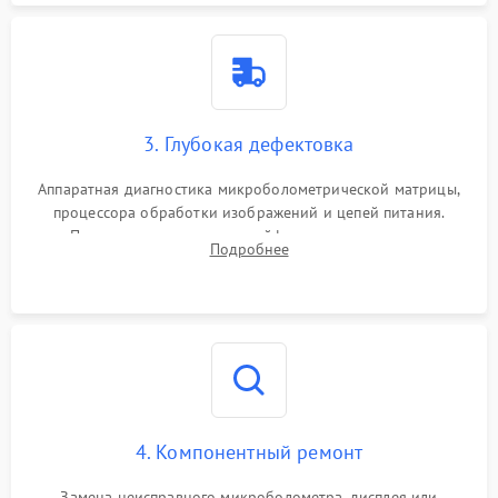
3. Глубокая дефектовка
Аппаратная диагностика микроболометрической матрицы,
процессора обработки изображений и цепей питания.
Проверка целостности шлейфов, модуля памяти и
Подробнее
интерфейсов связи. Выявление сгоревших SMD-компонентов
на плате.
4. Компонентный ремонт
Замена неисправного микроболометра, дисплея или