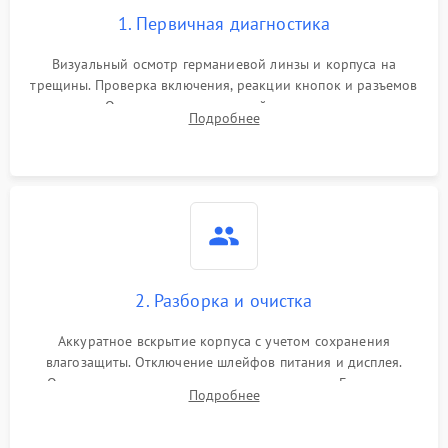
1. Первичная диагностика
Визуальный осмотр германиевой линзы и корпуса на
трещины. Проверка включения, реакции кнопок и разъемов
зарядки. Оценка вывода тепловой сигнатуры на экран,
Подробнее
проверка базовых функций и считывание системных
ошибок.
2. Разборка и очистка
Аккуратное вскрытие корпуса с учетом сохранения
влагозащиты. Отключение шлейфов питания и дисплея.
Очистка внутренних плат от окислов и пыли. Бережная
Подробнее
обработка германиевого объектива специализированными
растворами.