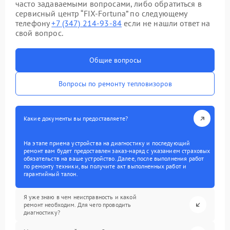
часто задаваемыми вопросами, либо обратиться в
сервисный центр “FIX-Fortuna” по следующему
телефону
+7 (347) 214-93-84
если не нашли ответ на
свой вопрос.
Общие вопросы
Вопросы по ремонту тепловизоров
Какие документы вы предоставляете?
На этапе приема устройства на диагностику и последующий
ремонт вам будет предоставлен заказ-наряд с указанием страховых
обязательств на ваше устройство. Далее, после выполнения работ
по ремонту техники, вы получите акт выполненных работ и
гарантийный талон.
Я уже знаю в чем неисправность и какой
ремонт необходим. Для чего проводить
диагностику?