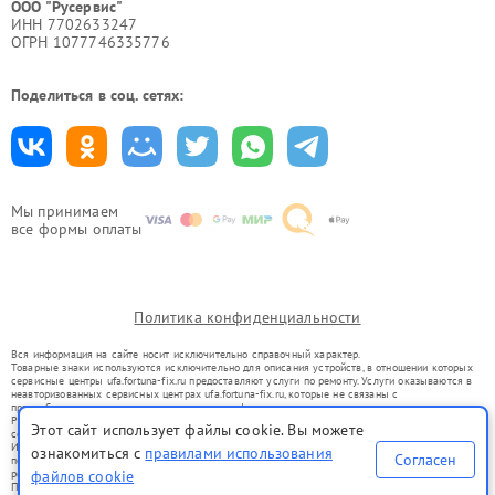
ООО "Русервис"
ИНН 7702633247
ОГРН 1077746335776
Поделиться в соц. сетях:
Мы принимаем
все формы оплаты
Политика конфиденциальности
Вся информация на сайте носит исключительно справочный характер.
Товарные знаки используются исключительно для описания устройств, в отношении которых
сервисные центры ufa.fortuna-fix.ru предоставляют услуги по ремонту. Услуги оказываются в
неавторизованных сервисных центрах ufa.fortuna-fix.ru, которые не связаны с
правообладателями товарных знаков или их официальными представителями.
Ремонт осуществляется для устройств, уже введенных в гражданский оборот в соответствии
Этот сайт использует файлы cookie. Вы можете
со статьей 1487 ГК РФ.
Использование товарных знаков не преследует цели индивидуализации услуг или введения
ознакомиться с
правилами использования
Согласен
потребителей в заблуждение, а служит для информирования о предоставляемых услугах по
ремонту техники указанных брендов.
файлов cookie
Представленная на сайте информация не является публичной офертой, определяемой