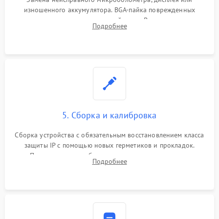
изношенного аккумулятора. BGA-пайка поврежденных
контроллеров на материнской плате. Восстановление
Подробнее
разъемов и кнопок, замена поврежденных элементов
корпуса.
5. Сборка и калибровка
Сборка устройства с обязательным восстановлением класса
защиты IP с помощью новых герметиков и прокладок.
Программная калибровка матрицы по эталонному
Подробнее
абсолютно черному телу для точного измерения температур.