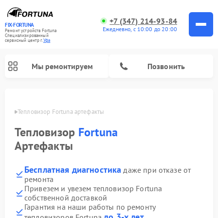
+7 (347) 214-93-84
FIX-FORTUNA
Ежедневно, с 10:00 до 20:00
Ремонт устройств Fortuna
Специализированный
cервисный центр г.
Уфа
Мы ремонтируем
Позвонить
в Уфе
Тепловизор Fortuna артефакты
Ремонт оптических прицелов Fortuna
Тепловизор
Fortuna
Артефакты
Бесплатная диагностика
даже при отказе от
ремонта
Привезем и увезем тепловизор Fortuna
собственной доставкой
Гарантия на наши работы по ремонту
до 3-х лет
тепловизоров Fortuna