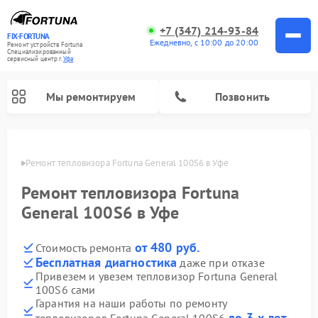
+7 (347) 214-93-84
FIX-FORTUNA
Ежедневно, с 10:00 до 20:00
Ремонт устройств Fortuna
Специализированный
cервисный центр г.
Уфа
Мы ремонтируем
Позвонить
в Уфе
Ремонт тепловизора Fortuna General 100S6 в Уфе
Ремонт оптических прицелов Fortuna
Ремонт тепловизора Fortuna
General 100S6 в Уфе
от 480 руб.
Стоимость ремонта
Бесплатная диагностика
даже при отказе
Привезем и увезем тепловизор Fortuna General
100S6 сами
Гарантия на наши работы по ремонту
до 3-х лет