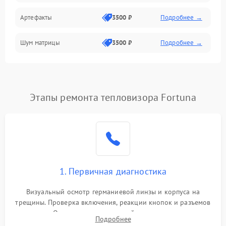
Артефакты
3500 ₽
Подробнее →
Матрица
Шум матрицы
3500 ₽
Подробнее →
Проблемы питания
Температурные проблемы
Сбои коммуникаций и интерфейсов
Этапы ремонта тепловизора Fortuna
Программные сбои
Проблемы с объективом
1. Первичная диагностика
Экран (дисплей)
Визуальный осмотр германиевой линзы и корпуса на
трещины. Проверка включения, реакции кнопок и разъемов
зарядки. Оценка вывода тепловой сигнатуры на экран,
Подробнее
проверка базовых функций и считывание системных