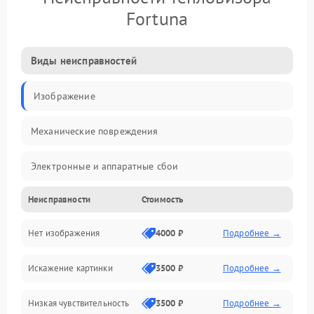
Fortuna
Виды неисправностей
Изображение
Механические повреждения
Электронные и аппаратные сбои
Неисправности
Стоимость
Неисправности сенсора и оптики
Нет изображения
4000 ₽
Подробнее →
Программные ошибки
Искажение картинки
3500 ₽
Подробнее →
Электропитание
Низкая чувствительность
3500 ₽
Подробнее →
Измерения