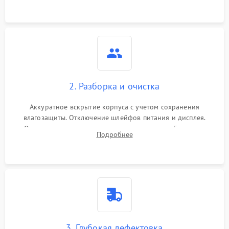
ошибок.
2. Разборка и очистка
Аккуратное вскрытие корпуса с учетом сохранения
влагозащиты. Отключение шлейфов питания и дисплея.
Очистка внутренних плат от окислов и пыли. Бережная
Подробнее
обработка германиевого объектива специализированными
растворами.
3. Глубокая дефектовка