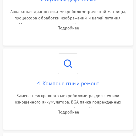
Аппаратная диагностика микроболометрической матрицы,
процессора обработки изображений и цепей питания.
Проверка целостности шлейфов, модуля памяти и
Подробнее
интерфейсов связи. Выявление сгоревших SMD-компонентов
на плате.
4. Компонентный ремонт
Замена неисправного микроболометра, дисплея или
изношенного аккумулятора. BGA-пайка поврежденных
контроллеров на материнской плате. Восстановление
Подробнее
разъемов и кнопок, замена поврежденных элементов
корпуса.