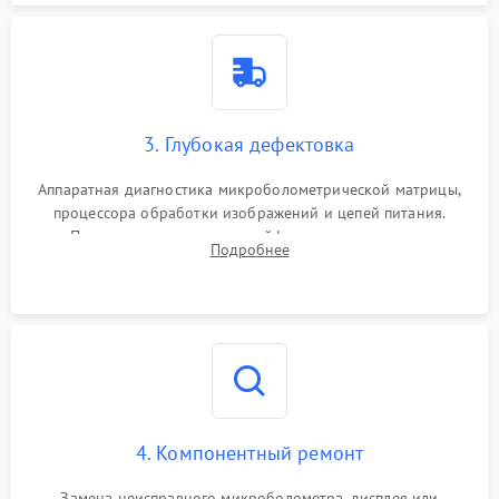
3. Глубокая дефектовка
Аппаратная диагностика микроболометрической матрицы,
процессора обработки изображений и цепей питания.
Проверка целостности шлейфов, модуля памяти и
Подробнее
интерфейсов связи. Выявление сгоревших SMD-компонентов
на плате.
4. Компонентный ремонт
Замена неисправного микроболометра, дисплея или