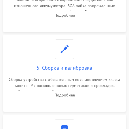
изношенного аккумулятора. BGA-пайка поврежденных
контроллеров на материнской плате. Восстановление
Подробнее
разъемов и кнопок, замена поврежденных элементов
корпуса.
5. Сборка и калибровка
Сборка устройства с обязательным восстановлением класса
защиты IP с помощью новых герметиков и прокладок.
Программная калибровка матрицы по эталонному
Подробнее
абсолютно черному телу для точного измерения температур.