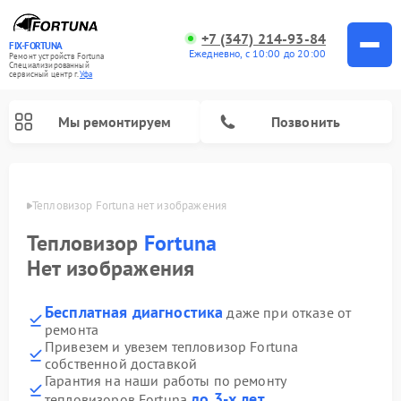
+7 (347) 214-93-84
FIX-FORTUNA
Ежедневно, с 10:00 до 20:00
Ремонт устройств Fortuna
Специализированный
cервисный центр г.
Уфа
Мы ремонтируем
Позвонить
в Уфе
Тепловизор Fortuna нет изображения
Ремонт оптических прицелов Fortuna
Тепловизор
Fortuna
Нет изображения
Бесплатная диагностика
даже при отказе от
ремонта
Привезем и увезем тепловизор Fortuna
собственной доставкой
Гарантия на наши работы по ремонту
до 3-х лет
тепловизоров Fortuna