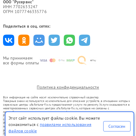
ООО "Русервис"
ИНН 7702633247
ОГРН 1077746335776
Поделиться в соц. сетях:
Мы принимаем
все формы оплаты
Политика конфиденциальности
Вся информация на сайте носит исключительно справочный характер.
Товарные знаки используются исключительно для описания устройств, в отношении которых
сервисные центры ufa.fortuna-fix.ru предоставляют услуги по ремонту. Услуги оказываются в
неавторизованных сервисных центрах ufa.fortuna-fix.ru, которые не связаны с
правообладателями товарных знаков или их официальными представителями.
Ремонт осуществляется для устройств, уже введенных в гражданский оборот в соответствии
Этот сайт использует файлы cookie. Вы можете
со статьей 1487 ГК РФ.
Использование товарных знаков не преследует цели индивидуализации услуг или введения
ознакомиться с
правилами использования
Согласен
потребителей в заблуждение, а служит для информирования о предоставляемых услугах по
ремонту техники указанных брендов.
файлов cookie
Представленная на сайте информация не является публичной офертой, определяемой