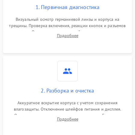
1. Первичная диагностика
Визуальный осмотр германиевой линзы и корпуса на
трещины. Проверка включения, реакции кнопок и разъемов
зарядки. Оценка вывода тепловой сигнатуры на экран,
Подробнее
проверка базовых функций и считывание системных
ошибок.
2. Разборка и очистка
Аккуратное вскрытие корпуса с учетом сохранения
влагозащиты. Отключение шлейфов питания и дисплея.
Очистка внутренних плат от окислов и пыли. Бережная
Подробнее
обработка германиевого объектива специализированными
растворами.