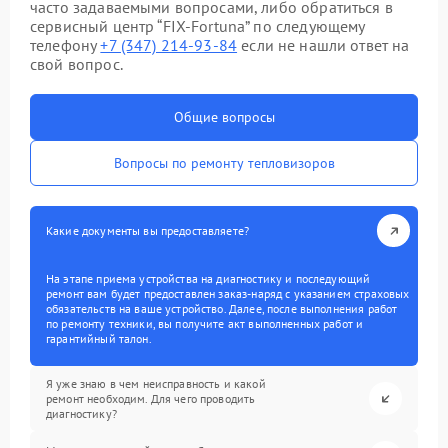
часто задаваемыми вопросами, либо обратиться в
сервисный центр “FIX-Fortuna” по следующему
телефону
+7 (347) 214-93-84
если не нашли ответ на
свой вопрос.
Общие вопросы
Вопросы по ремонту тепловизоров
Какие документы вы предоставляете?
На этапе приема устройства на диагностику и последующий
ремонт вам будет предоставлен заказ-наряд с указанием страховых
обязательств на ваше устройство. Далее, после выполнения работ
по ремонту техники, вы получите акт выполненных работ и
гарантийный талон.
Я уже знаю в чем неисправность и какой
ремонт необходим. Для чего проводить
диагностику?