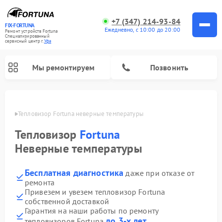
+7 (347) 214-93-84
FIX-FORTUNA
Ежедневно, с 10:00 до 20:00
Ремонт устройств Fortuna
Специализированный
cервисный центр г.
Уфа
Мы ремонтируем
Позвонить
в Уфе
Тепловизор Fortuna неверные температуры
Ремонт оптических прицелов Fortuna
Тепловизор
Fortuna
Неверные температуры
Бесплатная диагностика
даже при отказе от
ремонта
Привезем и увезем тепловизор Fortuna
собственной доставкой
Гарантия на наши работы по ремонту
до 3-х лет
тепловизоров Fortuna