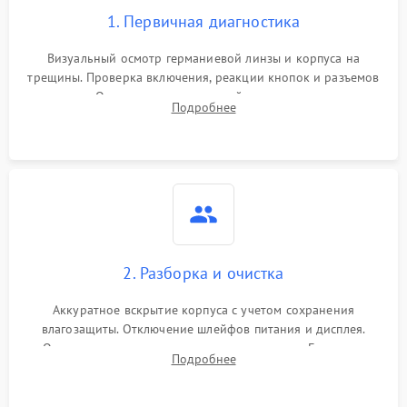
1. Первичная диагностика
Визуальный осмотр германиевой линзы и корпуса на
трещины. Проверка включения, реакции кнопок и разъемов
зарядки. Оценка вывода тепловой сигнатуры на экран,
Подробнее
проверка базовых функций и считывание системных
ошибок.
2. Разборка и очистка
Аккуратное вскрытие корпуса с учетом сохранения
влагозащиты. Отключение шлейфов питания и дисплея.
Очистка внутренних плат от окислов и пыли. Бережная
Подробнее
обработка германиевого объектива специализированными
растворами.