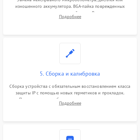
изношенного аккумулятора. BGA-пайка поврежденных
контроллеров на материнской плате. Восстановление
Подробнее
разъемов и кнопок, замена поврежденных элементов
корпуса.
5. Сборка и калибровка
Сборка устройства с обязательным восстановлением класса
защиты IP с помощью новых герметиков и прокладок.
Программная калибровка матрицы по эталонному
Подробнее
абсолютно черному телу для точного измерения температур.