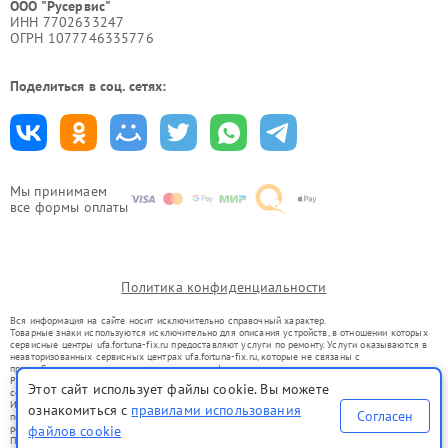
ООО "Русервис"
ИНН 7702633247
ОГРН 1077746335776
Поделиться в соц. сетях:
Мы принимаем
все формы оплаты
Политика конфиденциальности
Вся информация на сайте носит исключительно справочный характер.
Товарные знаки используются исключительно для описания устройств, в отношении которых
сервисные центры ufa.fortuna-fix.ru предоставляют услуги по ремонту. Услуги оказываются в
неавторизованных сервисных центрах ufa.fortuna-fix.ru, которые не связаны с
правообладателями товарных знаков или их официальными представителями.
Ремонт осуществляется для устройств, уже введенных в гражданский оборот в соответствии
Этот сайт использует файлы cookie. Вы можете
со статьей 1487 ГК РФ.
Использование товарных знаков не преследует цели индивидуализации услуг или введения
ознакомиться с
правилами использования
Согласен
потребителей в заблуждение, а служит для информирования о предоставляемых услугах по
ремонту техники указанных брендов.
файлов cookie
Представленная на сайте информация не является публичной офертой, определяемой