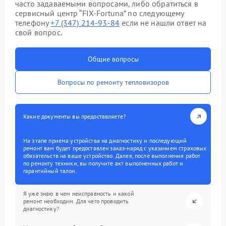
часто задаваемыми вопросами, либо обратиться в
сервисный центр “FIX-Fortuna” по следующему
телефону
+7 (347) 214-93-84
если не нашли ответ на
свой вопрос.
Общие вопросы
Вопросы по ремонту тепловизоров
Какие документы вы предоставляете?
На этапе приема устройства на диагностику и последующий
ремонт вам будет предоставлен заказ-наряд с указанием страховых
обязательств на ваше устройство. Далее, после выполнения работ
по ремонту техники, вы получите акт выполненных работ и
гарантийный талон.
Я уже знаю в чем неисправность и какой
ремонт необходим. Для чего проводить
диагностику?