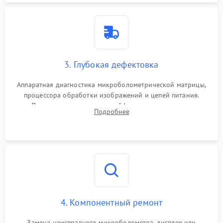
3. Глубокая дефектовка
Аппаратная диагностика микроболометрической матрицы,
процессора обработки изображений и цепей питания.
Проверка целостности шлейфов, модуля памяти и
Подробнее
интерфейсов связи. Выявление сгоревших SMD-компонентов
на плате.
4. Компонентный ремонт
Замена неисправного микроболометра, дисплея или