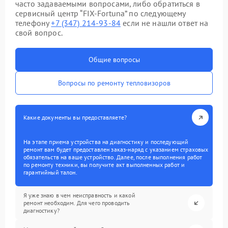
часто задаваемыми вопросами, либо обратиться в
сервисный центр “FIX-Fortuna” по следующему
телефону
+7 (347) 214-93-84
если не нашли ответ на
свой вопрос.
Общие вопросы
Вопросы по ремонту тепловизоров
Какие документы вы предоставляете?
На этапе приема устройства на диагностику и последующий
ремонт вам будет предоставлен заказ-наряд с указанием страховых
обязательств на ваше устройство. Далее, после выполнения работ
по ремонту техники, вы получите акт выполненных работ и
гарантийный талон.
Я уже знаю в чем неисправность и какой
ремонт необходим. Для чего проводить
диагностику?