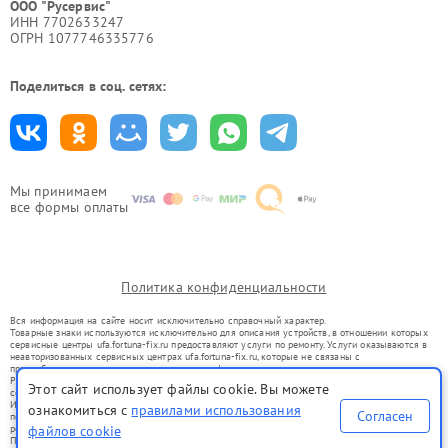
ООО "Русервис"
ИНН 7702633247
ОГРН 1077746335776
Поделиться в соц. сетях:
Мы принимаем
все формы оплаты
Политика конфиденциальности
Вся информация на сайте носит исключительно справочный характер.
Товарные знаки используются исключительно для описания устройств, в отношении которых
сервисные центры ufa.fortuna-fix.ru предоставляют услуги по ремонту. Услуги оказываются в
неавторизованных сервисных центрах ufa.fortuna-fix.ru, которые не связаны с
правообладателями товарных знаков или их официальными представителями.
Ремонт осуществляется для устройств, уже введенных в гражданский оборот в соответствии
Этот сайт использует файлы cookie. Вы можете
со статьей 1487 ГК РФ.
Использование товарных знаков не преследует цели индивидуализации услуг или введения
ознакомиться с
правилами использования
Согласен
потребителей в заблуждение, а служит для информирования о предоставляемых услугах по
ремонту техники указанных брендов.
файлов cookie
Представленная на сайте информация не является публичной офертой, определяемой