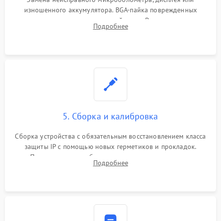
изношенного аккумулятора. BGA-пайка поврежденных
контроллеров на материнской плате. Восстановление
Подробнее
разъемов и кнопок, замена поврежденных элементов
корпуса.
5. Сборка и калибровка
Сборка устройства с обязательным восстановлением класса
защиты IP с помощью новых герметиков и прокладок.
Программная калибровка матрицы по эталонному
Подробнее
абсолютно черному телу для точного измерения температур.