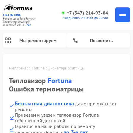
+7 (347) 214-93-84
FIX-FORTUNA
Ежедневно, с 10:00 до 20:00
Ремонт устройств Fortuna
Специализированный
cервисный центр г.
Уфа
Мы ремонтируем
Позвонить
в Уфе
Тепловизор Fortuna ошибка термоматрицы
Ремонт оптических прицелов Fortuna
Тепловизор
Fortuna
Ошибка термоматрицы
Бесплатная диагностика
даже при отказе от
ремонта
Привезем и увезем тепловизор Fortuna
собственной доставкой
Гарантия на наши работы по ремонту
до 3-х лет
тепловизоров Fortuna