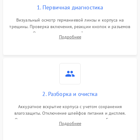
1. Первичная диагностика
Визуальный осмотр германиевой линзы и корпуса на
трещины. Проверка включения, реакции кнопок и разъемов
зарядки. Оценка вывода тепловой сигнатуры на экран,
Подробнее
проверка базовых функций и считывание системных
ошибок.
2. Разборка и очистка
Аккуратное вскрытие корпуса с учетом сохранения
влагозащиты. Отключение шлейфов питания и дисплея.
Очистка внутренних плат от окислов и пыли. Бережная
Подробнее
обработка германиевого объектива специализированными
растворами.