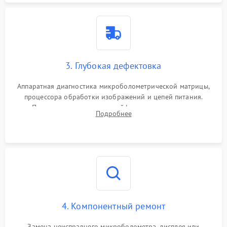
3. Глубокая дефектовка
Аппаратная диагностика микроболометрической матрицы,
процессора обработки изображений и цепей питания.
Проверка целостности шлейфов, модуля памяти и
Подробнее
интерфейсов связи. Выявление сгоревших SMD-компонентов
на плате.
4. Компонентный ремонт
Замена неисправного микроболометра, дисплея или