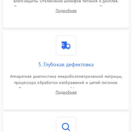
влагозащиты. Отключение шлейфов питания и дисплея.
Очистка внутренних плат от окислов и пыли. Бережная
Подробнее
обработка германиевого объектива специализированными
растворами.
3. Глубокая дефектовка
Аппаратная диагностика микроболометрической матрицы,
процессора обработки изображений и цепей питания.
Проверка целостности шлейфов, модуля памяти и
Подробнее
интерфейсов связи. Выявление сгоревших SMD-компонентов
на плате.