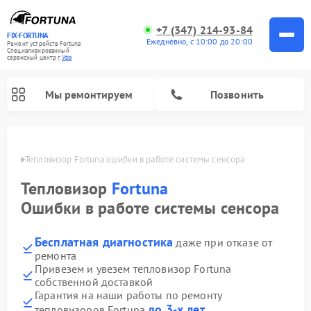
+7 (347) 214-93-84
FIX-FORTUNA
Ежедневно, с 10:00 до 20:00
Ремонт устройств Fortuna
Специализированный
cервисный центр г.
Уфа
Мы ремонтируем
Позвонить
в Уфе
Тепловизор Fortuna ошибки в работе системы сенсора
Ремонт оптических прицелов Fortuna
Тепловизор
Fortuna
Ошибки в работе системы сенсора
Бесплатная диагностика
даже при отказе от
ремонта
Привезем и увезем тепловизор Fortuna
собственной доставкой
Гарантия на наши работы по ремонту
до 3-х лет
тепловизоров Fortuna