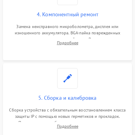
4. Компонентный ремонт
Замена неисправного микроболометра, дисплея или
изношенного аккумулятора. BGA-пайка поврежденных
контроллеров на материнской плате. Восстановление
Подробнее
разъемов и кнопок, замена поврежденных элементов
корпуса.
5. Сборка и калибровка
Сборка устройства с обязательным восстановлением класса
защиты IP с помощью новых герметиков и прокладок.
Программная калибровка матрицы по эталонному
Подробнее
абсолютно черному телу для точного измерения температур.