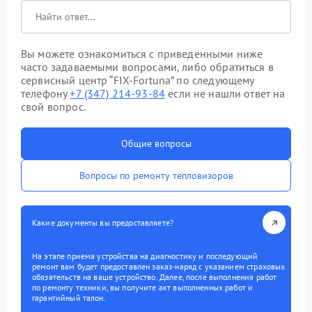
Вы можете ознакомиться с приведенными ниже
часто задаваемыми вопросами, либо обратиться в
сервисный центр “FIX-Fortuna” по следующему
телефону
+7 (347) 214-93-84
если не нашли ответ на
свой вопрос.
Общие вопросы
Вопросы по ремонту тепловизоров
Какие документы вы предоставляете?
На этапе приема устройства на диагностику и последующий
ремонт вам будет предоставлен заказ-наряд с указанием страховых
обязательств на ваше устройство. Далее, после выполнения работ
по ремонту техники, вы получите акт выполненных работ и
гарантийный талон.