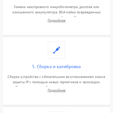
Замена неисправного микроболометра, дисплея или
изношенного аккумулятора. BGA-пайка поврежденных
контроллеров на материнской плате. Восстановление
Подробнее
разъемов и кнопок, замена поврежденных элементов
корпуса.
5. Сборка и калибровка
Сборка устройства с обязательным восстановлением класса
защиты IP с помощью новых герметиков и прокладок.
Программная калибровка матрицы по эталонному
Подробнее
абсолютно черному телу для точного измерения температур.