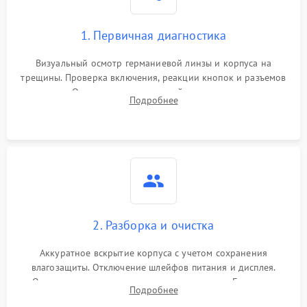
1. Первичная диагностика
Визуальный осмотр германиевой линзы и корпуса на
трещины. Проверка включения, реакции кнопок и разъемов
зарядки. Оценка вывода тепловой сигнатуры на экран,
Подробнее
проверка базовых функций и считывание системных
ошибок.
2. Разборка и очистка
Аккуратное вскрытие корпуса с учетом сохранения
влагозащиты. Отключение шлейфов питания и дисплея.
Очистка внутренних плат от окислов и пыли. Бережная
Подробнее
обработка германиевого объектива специализированными