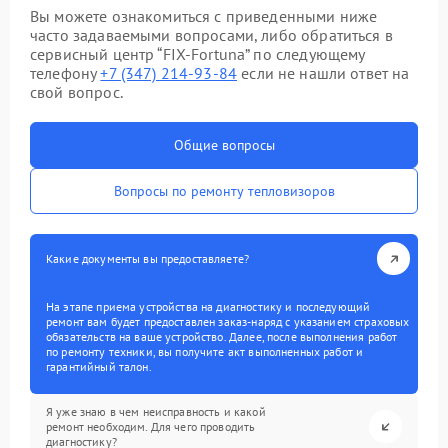
Вы можете ознакомиться с приведенными ниже
часто задаваемыми вопросами, либо обратиться в
сервисный центр “FIX-Fortuna” по следующему
телефону
+7 (347) 214-93-84
если не нашли ответ на
свой вопрос.
Общие вопросы
Вопросы по ремонту тепловизоров
Какие документы вы предоставляете?
На этапе приема устройства на диагностику и последующий
ремонт вам будет предоставлен заказ-наряд с указанием страховых
обязательств на ваше устройство. Далее, после выполнения работ
по ремонту техники, вы получите акт выполненных работ и
гарантийный талон.
Я уже знаю в чем неисправность и какой
ремонт необходим. Для чего проводить
диагностику?