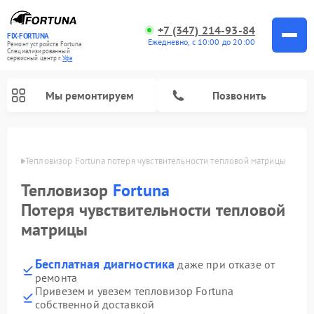
+7 (347) 214-93-84
FIX-FORTUNA
Ежедневно, с 10:00 до 20:00
Ремонт устройств Fortuna
Специализированный
cервисный центр г.
Уфа
Мы ремонтируем
Позвонить
в Уфе
Тепловизор Fortuna потеря чувствительности тепловой матрицы
Ремонт оптических прицелов Fortuna
Тепловизор
Fortuna
Потеря чувствительности тепловой
матрицы
Бесплатная диагностика
даже при отказе от
ремонта
Привезем и увезем тепловизор Fortuna
собственной доставкой