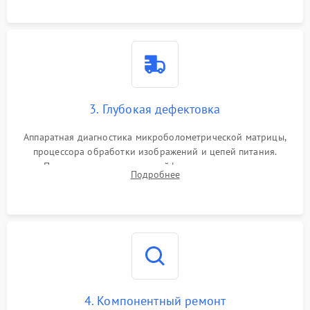
растворами.
3. Глубокая дефектовка
Аппаратная диагностика микроболометрической матрицы,
процессора обработки изображений и цепей питания.
Проверка целостности шлейфов, модуля памяти и
Подробнее
интерфейсов связи. Выявление сгоревших SMD-компонентов
на плате.
4. Компонентный ремонт