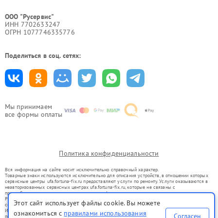
ООО "Русервис"
ИНН 7702633247
ОГРН 1077746335776
Поделиться в соц. сетях:
Мы принимаем
все формы оплаты
Политика конфиденциальности
Вся информация на сайте носит исключительно справочный характер.
Товарные знаки используются исключительно для описания устройств, в отношении которых
сервисные центры ufa.fortuna-fix.ru предоставляют услуги по ремонту. Услуги оказываются в
неавторизованных сервисных центрах ufa.fortuna-fix.ru, которые не связаны с
правообладателями товарных знаков или их официальными представителями.
Ремонт осуществляется для устройств, уже введенных в гражданский оборот в соответствии
Этот сайт использует файлы cookie. Вы можете
со статьей 1487 ГК РФ.
Использование товарных знаков не преследует цели индивидуализации услуг или введения
ознакомиться с
правилами использования
Согласен
потребителей в заблуждение, а служит для информирования о предоставляемых услугах по