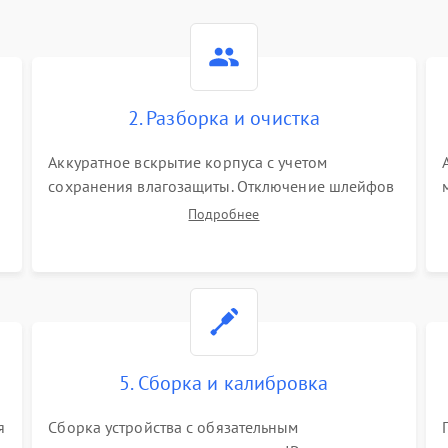
2. Разборка и очистка
Аккуратное вскрытие корпуса с учетом
сохранения влагозащиты. Отключение шлейфов
питания и дисплея. Очистка внутренних плат от
Подробнее
окислов и пыли. Бережная обработка
германиевого объектива специализированными
растворами.
5. Сборка и калибровка
я
Сборка устройства с обязательным