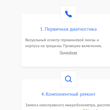
1. Первичная диагностика
Визуальный осмотр германиевой линзы и
корпуса на трещины. Проверка включения,
реакции кнопок и разъемов зарядки. Оценка
Подробнее
вывода тепловой сигнатуры на экран, проверка
базовых функций и считывание системных
ошибок.
4. Компонентный ремонт
Замена неисправного микроболометра, диспле