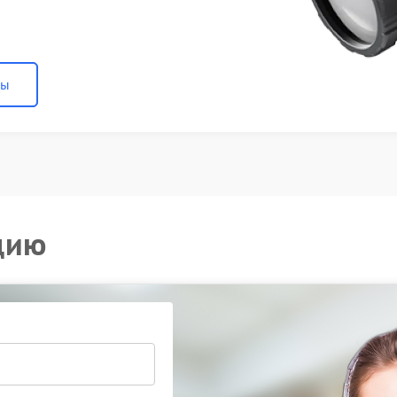
ны
цию