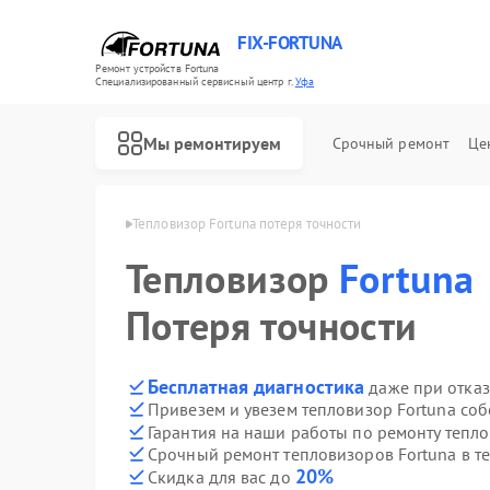
FIX-FORTUNA
Ремонт устройств Fortuna
Специализированный cервисный центр г.
Уфа
Мы ремонтируем
Срочный ремонт
Це
Ремонт оптических прицелов Fortuna
зоров Fortuna в Уфе
Тепловизор Fortuna потеря точности
Тепловизор
Fortuna
Потеря точности
Бесплатная диагностика
даже при отказ
Привезем и увезем тепловизор Fortuna со
Гарантия на наши работы по ремонту тепл
Срочный ремонт тепловизоров Fortuna в т
20%
Скидка для вас до