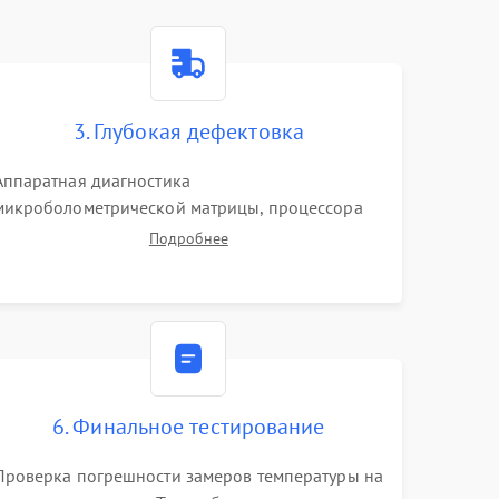
3. Глубокая дефектовка
Аппаратная диагностика
микроболометрической матрицы, процессора
обработки изображений и цепей питания.
Подробнее
Проверка целостности шлейфов, модуля памяти
и интерфейсов связи. Выявление сгоревших
SMD-компонентов на плате.
6. Финальное тестирование
Проверка погрешности замеров температуры на