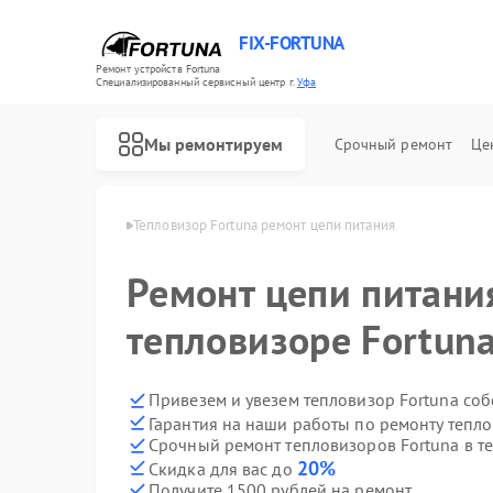
FIX-FORTUNA
Ремонт устройств Fortuna
Специализированный cервисный центр г.
Уфа
Мы ремонтируем
Срочный ремонт
Це
Ремонт оптических прицелов Fortuna
зоров Fortuna в Уфе
Тепловизор Fortuna ремонт цепи питания
Ремонт цепи питани
тепловизоре Fortuna
Привезем и увезем тепловизор Fortuna со
Гарантия на наши работы по ремонту тепл
Срочный ремонт тепловизоров Fortuna в т
20%
Скидка для вас до
Получите 1500 рублей на ремонт