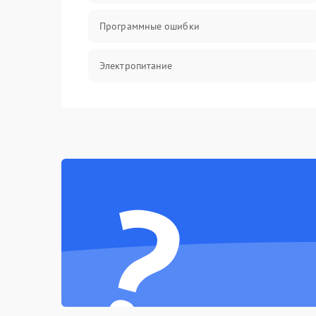
Программные ошибки
Электропитание
Измерения
Матрица
?
Проблемы питания
Температурные проблемы
Сбои коммуникаций и интерфейсов
Программные сбои