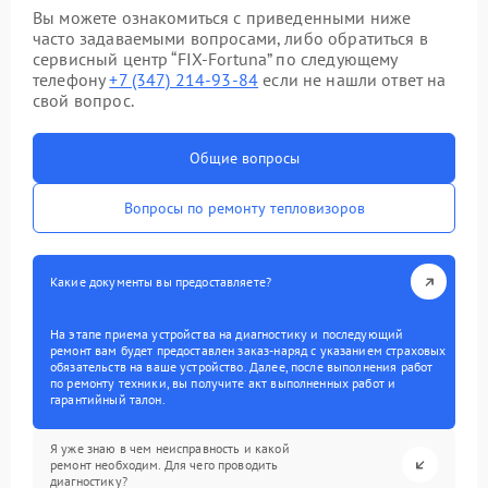
Вы можете ознакомиться с приведенными ниже
часто задаваемыми вопросами, либо обратиться в
сервисный центр “FIX-Fortuna” по следующему
телефону
+7 (347) 214-93-84
если не нашли ответ на
свой вопрос.
Общие вопросы
Вопросы по ремонту тепловизоров
Какие документы вы предоставляете?
На этапе приема устройства на диагностику и последующий
ремонт вам будет предоставлен заказ-наряд с указанием страховых
обязательств на ваше устройство. Далее, после выполнения работ
по ремонту техники, вы получите акт выполненных работ и
гарантийный талон.
Я уже знаю в чем неисправность и какой
ремонт необходим. Для чего проводить
диагностику?