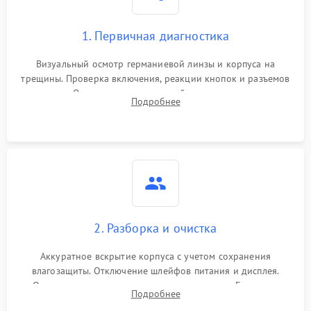
1. Первичная диагностика
Визуальный осмотр германиевой линзы и корпуса на
трещины. Проверка включения, реакции кнопок и разъемов
зарядки. Оценка вывода тепловой сигнатуры на экран,
Подробнее
проверка базовых функций и считывание системных
ошибок.
2. Разборка и очистка
Аккуратное вскрытие корпуса с учетом сохранения
влагозащиты. Отключение шлейфов питания и дисплея.
Очистка внутренних плат от окислов и пыли. Бережная
Подробнее
обработка германиевого объектива специализированными