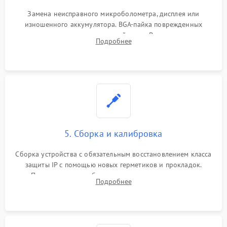
Замена неисправного микроболометра, дисплея или
изношенного аккумулятора. BGA-пайка поврежденных
контроллеров на материнской плате. Восстановление
Подробнее
разъемов и кнопок, замена поврежденных элементов
корпуса.
5. Сборка и калибровка
Сборка устройства с обязательным восстановлением класса
защиты IP с помощью новых герметиков и прокладок.
Программная калибровка матрицы по эталонному
Подробнее
абсолютно черному телу для точного измерения температур.