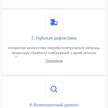
растворами.
3. Глубокая дефектовка
Аппаратная диагностика микроболометрической матрицы,
процессора обработки изображений и цепей питания.
Проверка целостности шлейфов, модуля памяти и
Подробнее
интерфейсов связи. Выявление сгоревших SMD-компонентов
на плате.
4. Компонентный ремонт