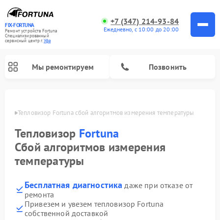
+7 (347) 214-93-84
FIX-FORTUNA
Ежедневно, с 10:00 до 20:00
Ремонт устройств Fortuna
Специализированный
cервисный центр г.
Уфа
Мы ремонтируем
Позвонить
в Уфе
Тепловизор Fortuna сбой алгоритмов измерения температуры
Ремонт оптических прицелов Fortuna
Тепловизор
Fortuna
Сбой алгоритмов измерения
температуры
Бесплатная диагностика
даже при отказе от
ремонта
Привезем и увезем тепловизор Fortuna
собственной доставкой