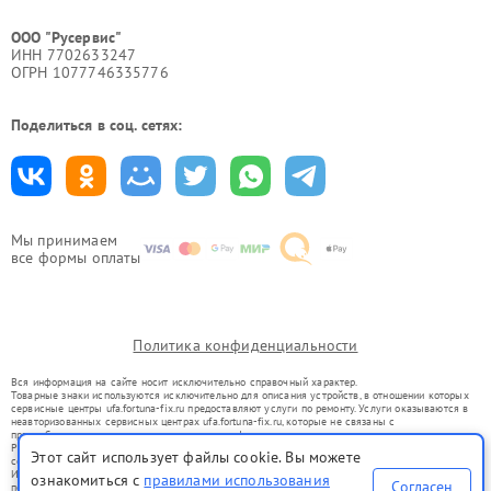
ООО "Русервис"
ИНН 7702633247
ОГРН 1077746335776
Поделиться в соц. сетях:
Мы принимаем
все формы оплаты
Политика конфиденциальности
Вся информация на сайте носит исключительно справочный характер.
Товарные знаки используются исключительно для описания устройств, в отношении которых
сервисные центры ufa.fortuna-fix.ru предоставляют услуги по ремонту. Услуги оказываются в
неавторизованных сервисных центрах ufa.fortuna-fix.ru, которые не связаны с
правообладателями товарных знаков или их официальными представителями.
Ремонт осуществляется для устройств, уже введенных в гражданский оборот в соответствии
Этот сайт использует файлы cookie. Вы можете
со статьей 1487 ГК РФ.
Использование товарных знаков не преследует цели индивидуализации услуг или введения
ознакомиться с
правилами использования
Согласен
потребителей в заблуждение, а служит для информирования о предоставляемых услугах по