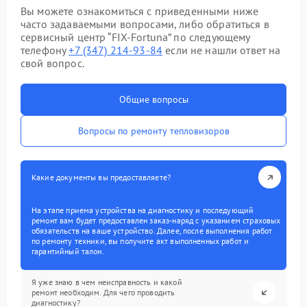
Вы можете ознакомиться с приведенными ниже
часто задаваемыми вопросами, либо обратиться в
сервисный центр “FIX-Fortuna” по следующему
телефону
+7 (347) 214-93-84
если не нашли ответ на
свой вопрос.
Общие вопросы
Вопросы по ремонту тепловизоров
Какие документы вы предоставляете?
На этапе приема устройства на диагностику и последующий
ремонт вам будет предоставлен заказ-наряд с указанием страховых
обязательств на ваше устройство. Далее, после выполнения работ
по ремонту техники, вы получите акт выполненных работ и
гарантийный талон.
Я уже знаю в чем неисправность и какой
ремонт необходим. Для чего проводить
диагностику?