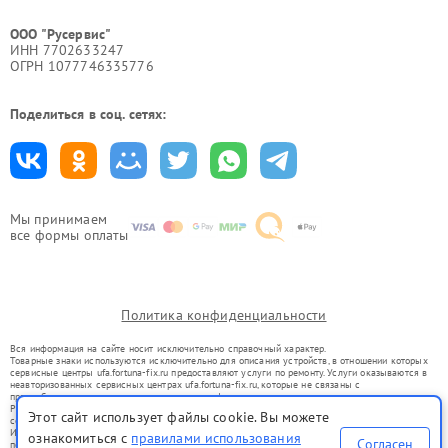
ООО "Русервис"
ИНН 7702633247
ОГРН 1077746335776
Поделиться в соц. сетях:
Мы принимаем
все формы оплаты
Политика конфиденциальности
Вся информация на сайте носит исключительно справочный характер.
Товарные знаки используются исключительно для описания устройств, в отношении которых
сервисные центры ufa.fortuna-fix.ru предоставляют услуги по ремонту. Услуги оказываются в
неавторизованных сервисных центрах ufa.fortuna-fix.ru, которые не связаны с
правообладателями товарных знаков или их официальными представителями.
Ремонт осуществляется для устройств, уже введенных в гражданский оборот в соответствии
Этот сайт использует файлы cookie. Вы можете
со статьей 1487 ГК РФ.
Использование товарных знаков не преследует цели индивидуализации услуг или введения
ознакомиться с
правилами использования
Согласен
потребителей в заблуждение, а служит для информирования о предоставляемых услугах по