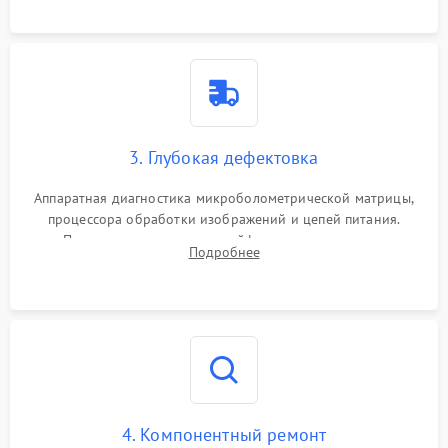
растворами.
3. Глубокая дефектовка
Аппаратная диагностика микроболометрической матрицы,
процессора обработки изображений и цепей питания.
Проверка целостности шлейфов, модуля памяти и
Подробнее
интерфейсов связи. Выявление сгоревших SMD-компонентов
на плате.
4. Компонентный ремонт