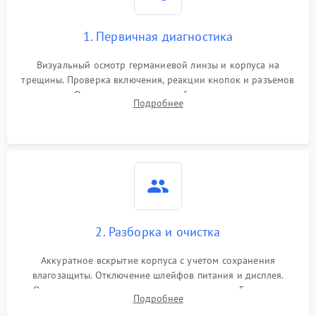
1. Первичная диагностика
Визуальный осмотр германиевой линзы и корпуса на
трещины. Проверка включения, реакции кнопок и разъемов
зарядки. Оценка вывода тепловой сигнатуры на экран,
Подробнее
проверка базовых функций и считывание системных
ошибок.
2. Разборка и очистка
Аккуратное вскрытие корпуса с учетом сохранения
влагозащиты. Отключение шлейфов питания и дисплея.
Очистка внутренних плат от окислов и пыли. Бережная
Подробнее
обработка германиевого объектива специализированными