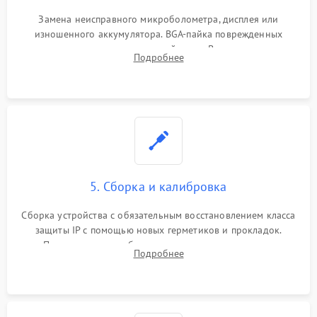
Замена неисправного микроболометра, дисплея или
изношенного аккумулятора. BGA-пайка поврежденных
контроллеров на материнской плате. Восстановление
Подробнее
разъемов и кнопок, замена поврежденных элементов
корпуса.
5. Сборка и калибровка
Сборка устройства с обязательным восстановлением класса
защиты IP с помощью новых герметиков и прокладок.
Программная калибровка матрицы по эталонному
Подробнее
абсолютно черному телу для точного измерения температур.