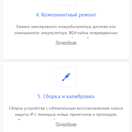
4. Компонентный ремонт
Замена неисправного микроболометра, дисплея или
изношенного аккумулятора. BGA-пайка поврежденных
контроллеров на материнской плате. Восстановление
Подробнее
разъемов и кнопок, замена поврежденных элементов
корпуса.
5. Сборка и калибровка
Сборка устройства с обязательным восстановлением класса
защиты IP с помощью новых герметиков и прокладок.
Программная калибровка матрицы по эталонному
Подробнее
абсолютно черному телу для точного измерения температур.