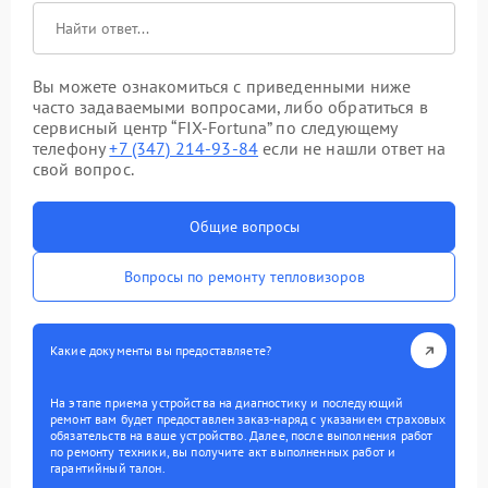
Вы можете ознакомиться с приведенными ниже
часто задаваемыми вопросами, либо обратиться в
сервисный центр “FIX-Fortuna” по следующему
телефону
+7 (347) 214-93-84
если не нашли ответ на
свой вопрос.
Общие вопросы
Вопросы по ремонту тепловизоров
Какие документы вы предоставляете?
На этапе приема устройства на диагностику и последующий
ремонт вам будет предоставлен заказ-наряд с указанием страховых
обязательств на ваше устройство. Далее, после выполнения работ
по ремонту техники, вы получите акт выполненных работ и
гарантийный талон.