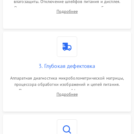
влагозащиты. Отключение шлейфов питания и дисплея.
Очистка внутренних плат от окислов и пыли. Бережная
Подробнее
обработка германиевого объектива специализированными
растворами.
3. Глубокая дефектовка
Аппаратная диагностика микроболометрической матрицы,
процессора обработки изображений и цепей питания.
Проверка целостности шлейфов, модуля памяти и
Подробнее
интерфейсов связи. Выявление сгоревших SMD-компонентов
на плате.