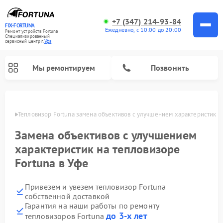
+7 (347) 214-93-84
FIX-FORTUNA
Ежедневно, с 10:00 до 20:00
Ремонт устройств Fortuna
Специализированный
cервисный центр г.
Уфа
Мы ремонтируем
Позвонить
в Уфе
Тепловизор Fortuna замена объективов с улучшением характеристик
Ремонт оптических прицелов Fortuna
Замена объективов с улучшением
характеристик на тепловизоре
Fortuna в Уфе
Привезем и увезем тепловизор Fortuna
собственной доставкой
Гарантия на наши работы по ремонту
до 3-х лет
тепловизоров Fortuna